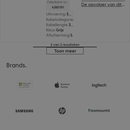
Fabrikant-nr.:
De opvolger van dit product bekijken
4260191
Uitvoering
:
Europa
Kabelcategorie
:
Cat6
Kabellengte
:
3 m
Kleur
:
Grijs
Afscherming
:
S/FTP (PIMF)
2 van 2 resultaten
Toon meer
Brands.