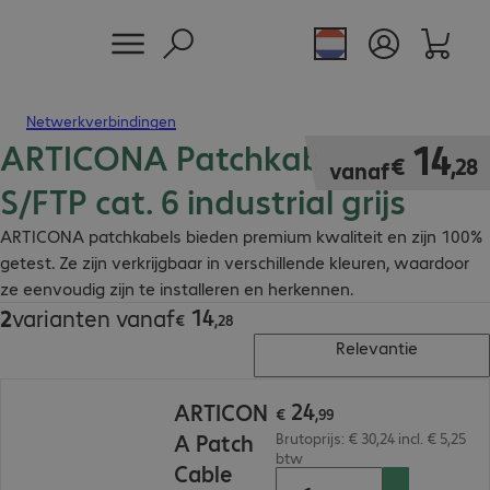
Netwerkverbindingen
ARTICONA Patchkabel RJ45
€ 14,28
14
€
,
28
vanaf
S/FTP cat. 6 industrial grijs
ARTICONA patchkabels bieden premium kwaliteit en zijn 100%
getest. Ze zijn verkrijgbaar in verschillende kleuren, waardoor
ze eenvoudig zijn te installeren en herkennen.
14
2
varianten vanaf
€ 14,28
€
,
28
Relevantie
€ 24,99
24
ARTICON
€
,
99
A Patch
Brutoprijs: € 30,24 incl. € 5,25
btw
Cable