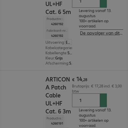
UL+HF
Cat. 6 5m
Levering vanaf 13.
augustus
Productnr.:
100+ artikelen op
4260192
voorraad.
Fabrikant-nr.:
De opvolger van dit product bekijken
4260192
Uitvoering
:
Europa
Kabelcategorie
:
Cat6
Kabellengte
:
5 m
Kleur
:
Grijs
Afscherming
:
S/FTP (PIMF)
€ 14,28
14
ARTICON
€
,
28
A Patch
Brutoprijs: € 17,28 incl. € 3,00
btw
Cable
UL+HF
Cat. 6 3m
Levering vanaf 13.
augustus
Productnr.:
100+ artikelen op
4260191
voorraad.