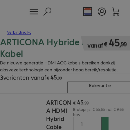
Verbinding Pc
ARTICONA Hybride HDMI AOC
€ 45,99
45
€
,
99
vanaf
Kabel
De nieuwe generatie HDMI AOC-kabels bereiken dankzij
glasvezeltechnologie een bijzonder hoog bereik/resolutie.
45
3
varianten vanaf
€ 45,99
€
,
99
Relevantie
€ 45,99
45
ARTICON
€
,
99
A HDMI
Brutoprijs: € 55,65 incl. € 9,66
btw
Hybrid
Cable