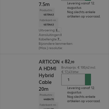
7.5m
Levering vanaf 12.
augustus
Productnr.:
Nog slechts enkele
4619443
artikelen op voorraad.
Fabrikant-nr.:
4619443
Uitvoering
:
Europa
Aansluitingen
:
HDMI (A) | HDMI (A)
Kabellengte
:
7,5 m
Bijzondere kenmerken
:
Metal plug
(Max.) resolutie
:
7.680 x 4.320 pixels bij 60 Hz
€ 82,99
82
ARTICON
€
,
99
A HDMI
Brutoprijs: € 100,42 incl.
€ 17,43 btw
Hybrid
Cable
20m
Levering vanaf 12.
augustus
Productnr.:
Nog slechts enkele
4466470
artikelen op voorraad.
Fabrikant-nr.: