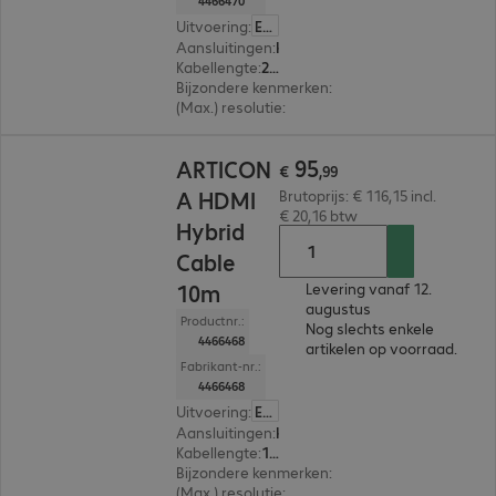
4466470
Uitvoering
:
Europa
Aansluitingen
:
HDMI (A) | HDMI (A)
Kabellengte
:
20 m
Bijzondere kenmerken
:
Metal plug
(Max.) resolutie
:
7.680 x 4.320 pixels bij 60 Hz
€ 95,99
95
ARTICON
€
,
99
A HDMI
Brutoprijs: € 116,15 incl.
€ 20,16 btw
Hybrid
Cable
10m
Levering vanaf 12.
augustus
Productnr.:
Nog slechts enkele
4466468
artikelen op voorraad.
Fabrikant-nr.:
4466468
Uitvoering
:
Europa
Aansluitingen
:
HDMI (A) | HDMI (A)
Kabellengte
:
10 m
Bijzondere kenmerken
:
Metal plug
(Max.) resolutie
:
7.680 x 4.320 pixels bij 60 Hz