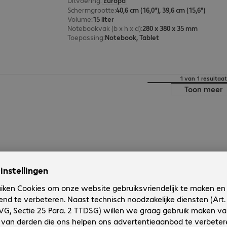
Uitvoering
:
Europa
Schermgrootte
:
40,6 cm (16,0"), 39,6 cm (15,6")
Volume
:
15 liter
Notebookvak (b x h x d)
:
280 x 380 x 35 mm
Toepassing
:
Notebook, Tablet
1 van 1 resultaat
Toon meer