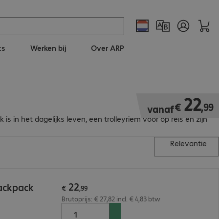
ts
Werken bij
Over ARP
€ 22,99
22
€
,
99
vanaf
in het dagelijks leven, een trolleyriem voor op reis en zijn
Relevantie
22
ackpack
€
,
99
Brutoprijs: € 27,82 incl. € 4,83 btw