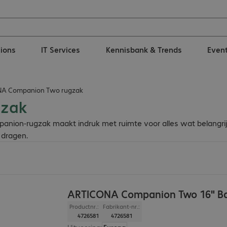
tions
IT Services
Kennisbank & Trends
Even
A Companion Two rugzak
gzak
on-rugzak maakt indruk met ruimte voor alles wat belangrijk is 
 dragen.
ARTICONA Companion Two 16" B
Productnr.:
Fabrikant-nr.:
4726581
4726581