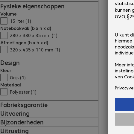
Fysieke eigenschappen
Volume
15 liter (1)
Notebookvak (b x h x d)
280 x 380 x 35 mm (1)
Afmetingen (b x h x d)
320 x 435 x 110 mm (1)
Design
Kleur
Grijs (1)
Materiaal
Polyester (1)
Fabrieksgarantie
Uitvoering
Bijzonderheden
Uitrusting