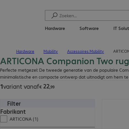
Hardware
Software
IT Solu
Hardware
Mobility
Accessoires Mobility
ARTICON
Terug naar startpagina
ARTICONA Companion Two ru
€ 22,99
Perfecte metgezel: De tweede generatie van de populaire Compani
minimalistische en compacte ontwerp dat uitnodigt om hem te
22
1
variant vanaf
€
,
99
Filter
€ 22,99
Fabrikant
ARTICONA (1)