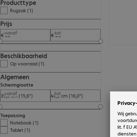
Producttype
Rugzak (1)
Prijs
vanaf
tot
Beschikbaarheid
Op voorraad (1)
Algemeen
Schermgrootte
vanaf
tot
Toepassing
Notebook (1)
Tablet (1)