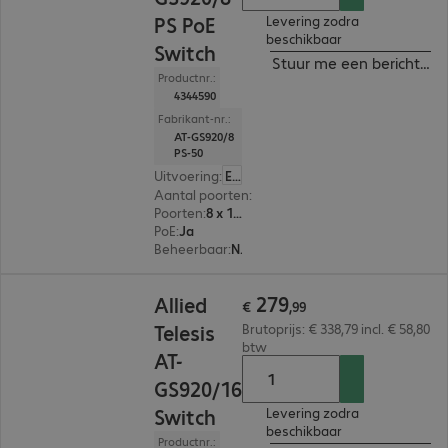
PS PoE
Levering zodra
beschikbaar
Switch
Stuur me een bericht ind
Productnr.:
4344590
Fabrikant-nr.:
AT-GS920/8
PS-50
Uitvoering
:
Europa
Aantal poorten
:
8
Poorten
:
8 x 10/100/1000 RJ45
PoE
:
Ja
Beheerbaar
:
Nee
€ 279,99
279
Allied
€
,
99
Telesis
Brutoprijs: € 338,79 incl. € 58,80
btw
AT-
GS920/16
Switch
Levering zodra
beschikbaar
Productnr.: