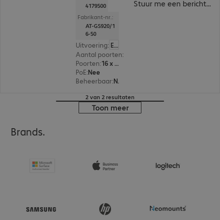
Stuur me een bericht ind
4179500
Fabrikant-nr.:
AT-GS920/1
6-50
Uitvoering
:
Europa
Aantal poorten
:
16
Poorten
:
16 x 10/100/1000 RJ45
PoE
:
Nee
Beheerbaar
:
Nee
2 van 2 resultaten
Toon meer
Brands.