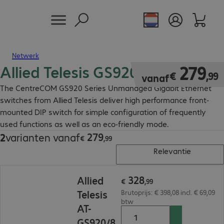
Netwerk
Allied Telesis GS920 Switch
€ 279,99
279
€
,
99
vanaf
The CentreCOM GS920 Series Unmanaged Gigabit Ethernet
switches from Allied Telesis deliver high performance front-
mounted DIP switch for simple configuration of frequently
used functions as well as an eco-friendly mode.
279
2
varianten vanaf
€ 279,99
€
,
99
Relevantie
€ 328,99
328
Allied
€
,
99
Telesis
Brutoprijs: € 398,08 incl. € 69,09
btw
AT-
GS920/8