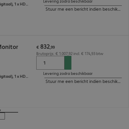
Levering zodra beschikbaar
1 x VGA (analoog), 1 x DisplayPort (digitaal), 1 x HDMI (digitaal)
Stuur me een bericht indien beschikbaar
832
Monitor
€
,
99
Brutoprijs: € 1.007,92 incl. € 174,93 btw
Levering zodra beschikbaar
1 x VGA (analoog), 1 x DisplayPort (digitaal), 1 x HDMI (digitaal)
Stuur me een bericht indien beschikbaar
n