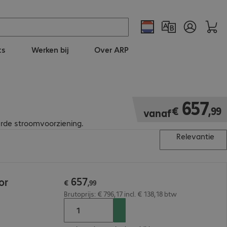
ts
Werken bij
Over ARP
€ 657,99
657
€
,
99
vanaf
rde stroomvoorziening.
Relevantie
657
or
€
,
99
Brutoprijs: € 796,17 incl. € 138,18 btw