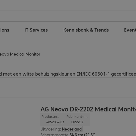
tions
IT Services
Kennisbank & Trends
Even
eovo Medical Monitor
et een witte behuizingskleur en EN/IEC 60601-1 gecertificee
AG Neovo DR-2202 Medical Monit
Productnr.:
Fabrikant-nr.:
4852064-03
DR2202
Uitvoering
:
Nederland
Schermgrootte
:
54,6 cm (21,5")