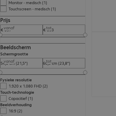
Monitor - medisch (1)
Touchscreen - medisch (1)
Prijs
vanaf
tot
€ 832,99
Beeldscherm
Schermgrootte
vanaf
tot
Fysieke resolutie
1.920 x 1.080 FHD (2)
Touch-technologie
Capacitief (1)
Beeldverhouding
16:9 (2)