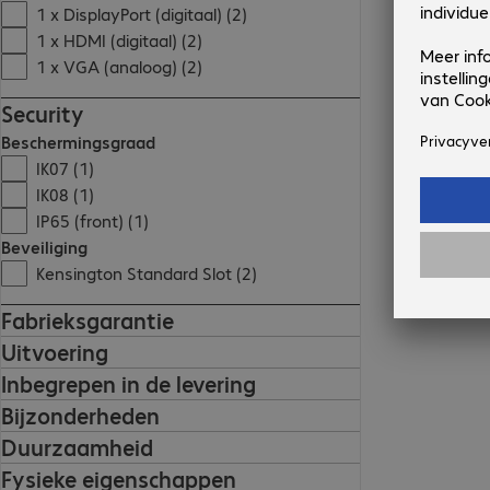
1 x DisplayPort (digitaal) (2)
1 x HDMI (digitaal) (2)
1 x VGA (analoog) (2)
Security
Beschermingsgraad
IK07 (1)
IK08 (1)
IP65 (front) (1)
Beveiliging
Kensington Standard Slot (2)
Fabrieksgarantie
Uitvoering
Inbegrepen in de levering
Bijzonderheden
Duurzaamheid
Fysieke eigenschappen