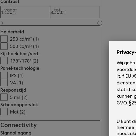
Contrast
vanaf
tot
Helderheid
250 cd/m² (1)
500 cd/m² (1)
Kijkhoek hor./vert.
178°/178° (2)
Panel-technologie
IPS (1)
VA (1)
Responstijd
5 ms (2)
Schermoppervlak
Mat (2)
Connectivity
Signaalingang