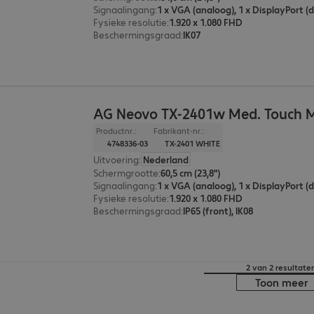
Signaalingang
:
Fysieke resolutie
:
1.920 x 1.080 FHD
Beschermingsgraad
:
IK07
AG Neovo TX-2401w Med. Touch 
Productnr.:
Fabrikant-nr.:
4748336-03
TX-2401 WHITE
Uitvoering
:
Nederland
Schermgrootte
:
60,5 cm (23,8")
Signaalingang
:
Fysieke resolutie
:
1.920 x 1.080 FHD
Beschermingsgraad
:
IP65 (front), IK08
2 van 2 resultate
Toon meer