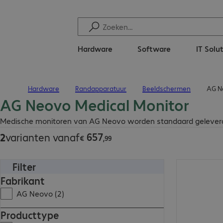
Hardware
Software
IT Solu
Hardware
Randapparatuur
Beeldschermen
AG N
Terug naar startpagina
AG Neovo Medical Monitor
€ 657,99
Medische monitoren van AG Neovo worden standaard geleverd m
657
2
varianten vanaf
€
,
99
Filter
€ 657,99
Fabrikant
AG Neovo (2)
Producttype