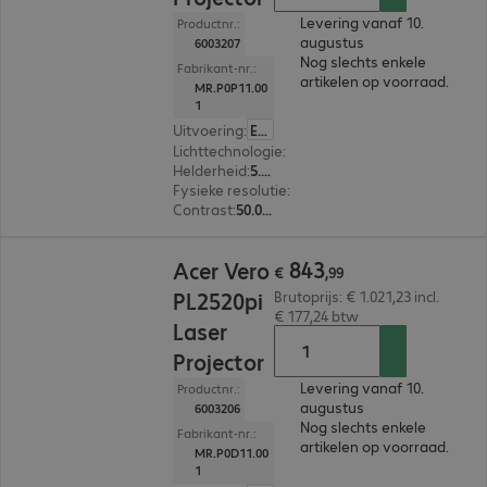
Levering vanaf 10.
Productnr.:
augustus
6003207
Nog slechts enkele
Fabrikant-nr.:
artikelen op voorraad.
MR.P0P11.00
1
Uitvoering
:
Europa
Lichttechnologie
:
Laser
Helderheid
:
5.500 ANSI-lumen
Fysieke resolutie
:
1.920 x 1.080 FHD
Contrast
:
50.000:1
€ 843,99
843
Acer Vero
€
,
99
PL2520pi
Brutoprijs: € 1.021,23 incl.
€ 177,24 btw
Laser
Projector
Levering vanaf 10.
Productnr.:
augustus
6003206
Nog slechts enkele
Fabrikant-nr.:
artikelen op voorraad.
MR.P0D11.00
1