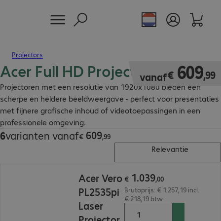
Projectors
Acer Full HD Projectoren
€ 609,99
609
€
,
99
vanaf
Projectoren met een resolutie van 1920x1080 bieden een
scherpe en heldere beeldweergave - perfect voor presentaties
met fijnere grafische inhoud of videotoepassingen in een
professionele omgeving.
609
6
varianten vanaf
€ 609,99
€
,
99
Relevantie
€ 1.039,00
1
.
039
Acer Vero
€
,
00
PL2535pi
Brutoprijs: € 1.257,19 incl.
€ 218,19 btw
Laser
Projector