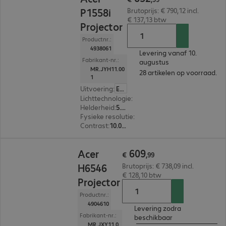
P1558i
Brutoprijs: € 790,12 incl.
€ 137,13 btw
Projector
Productnr.:
4938061
Levering vanaf 10.
Fabrikant-nr.:
augustus
MR.JYH11.00
28 artikelen op voorraad.
1
Uitvoering
:
Europa
Lichttechnologie
:
Lamp
Helderheid
:
5.200 ANSI-lumen
Fysieke resolutie
:
1.920 x 1.080 FHD
Contrast
:
10.000:1
€ 609,99
609
Acer
€
,
99
H6546
Brutoprijs: € 738,09 incl.
€ 128,10 btw
Projector
Productnr.:
4904610
Levering zodra
Fabrikant-nr.:
beschikbaar
MR.JXY11.0