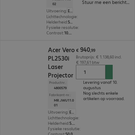
Stuur me een bericht ind
02
Uitvoering
:
Europa
Lichttechnologie
:
Lamp
Helderheid
:
5.200 ANSI-lumen
Fysieke resolutie
:
1.920 x 1.080 FHD
Contrast
:
10.000:1
€ 940,99
940
Acer Vero
€
,
99
PL2530i
Brutoprijs: € 1.138,60 incl.
€ 197,61 btw
Laser
Projector
Levering vanaf 10.
Productnr.:
augustus
4800579
Nog slechts enkele
Fabrikant-nr.:
artikelen op voorraad.
MR.JWU11.0
01
Uitvoering
:
Europa
Lichttechnologie
:
Laser
Helderheid
:
5.000 ANSI-lumen
Fysieke resolutie
:
1.920 x 1.080 FHD
Contrast
:
50.000:1