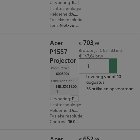
Uitvoering
:
Europa
Lichttechnologie
:
Laser
Helderheid
:
4.000 ANSI-lumen
Fysieke resolutie
:
1.920 x 1.080 FHD
Lens
:
Niet-verwisselbaar
€ 703,99
703
Acer
€
,
99
P1557
Brutoprijs: € 851,83 incl.
€ 147,84 btw
Projector
Productnr.:
6003204
Levering vanaf 10.
Fabrikant-nr.:
augustus
MR.JZ011.00
36 artikelen op voorraad.
1
Uitvoering
:
Europa
Lichttechnologie
:
Lamp
Helderheid
:
4.800 ANSI-lumen
Fysieke resolutie
:
1.920 x 1.080 FHD
Contrast
:
16.000:1
€ 652,99
652
Acer
€
,
99