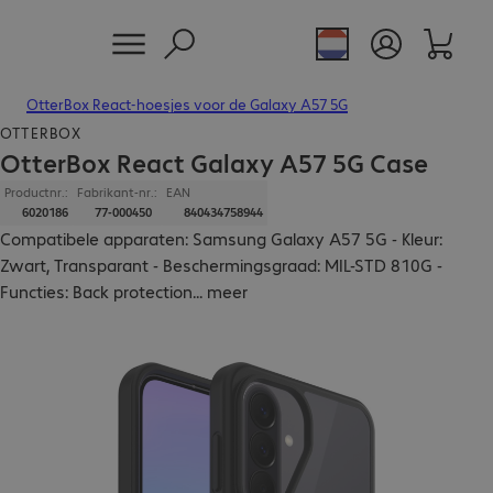
OtterBox React-hoesjes voor de Galaxy A57 5G
OTTERBOX
OtterBox React Galaxy A57 5G Case
Productnr.:
Fabrikant-nr.:
EAN
6020186
77-000450
840434758944
Compatibele apparaten: Samsung Galaxy A57 5G - Kleur:
Zwart, Transparant - Beschermingsgraad: MIL-STD 810G -
Functies: Back protection
...
meer