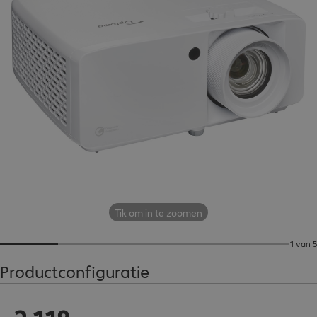
Tik om in te zoomen
1 van 5
Productconfiguratie
€ 2.118,00