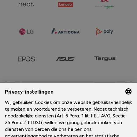
AC adapter

Wall mount

Privacy cover

1 x HDMI cable(1.83 m)

1 x power cable (region-specific)
Onderneming