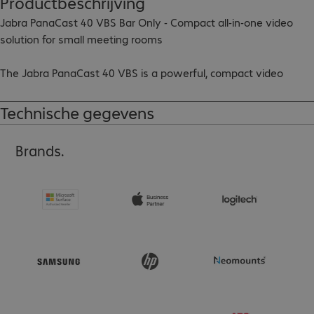
Productbeschrijving
Jabra PanaCast 40 VBS Bar Only - Compact all-in-one video 
solution for small meeting rooms

The Jabra PanaCast 40 VBS is a powerful, compact video 
conferencing solution designed for small to medium-sized 
meeting rooms. With a 180° field of view, outstanding audio 
Technische gegevens
quality and easy plug-and-play setup, it's ideal for spaces up to 
4.5 x 4.5 m (4-6 people). It supports Microsoft Teams Rooms, 
Brands.
Zoom Rooms and BYOD mode, and enables seamless device 
management with Jabra+. Perfect for modern collaboration in 
small spaces - professional, flexible and ready to use right out 
of the box.

Includes:

PanaCast 40 VBS

USB-C to USB-C Cable (3 m)
