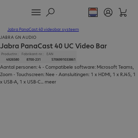
Jabra PanaCast 40 videobar systeem
JABRA GN AUDIO
Jabra PanaCast 40 UC Video Bar
Productnr.:
Fabrikant-nr.:
EAN
4926580
8700-231
5706991033861
Aantal personen: 4 - Compatibele software: Microsoft Teams,
Zoom - Touchscreen: Nee - Aansluitingen: 1 x HDMI, 1 x RJ45, 1
x USB-A, 1 x USB-C
...
meer