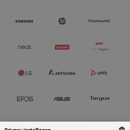
- The latest Intel Core Ultra Series 3 processors

- Up to 128 GB RAM and 8 TB storage

- Copilot+ PC with up to 50 TOPS NPU - maximum performance 
for your AI workflows

- HP Smart Sense for optimised energy management

- MIL-STD 810H tested

- Speakers configured for Poly Studio

- HP RGS 1Y Trial License With New Z WS