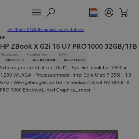
HP ZBook X G2i 16 mobiele werkstations
HP
HP ZBook X G2i 16 U7 PRO1000 32GB/1TB
Productnr.:
Fabrikant-nr.:
EAN
6025357-03
DN7U4ET#ABH
826581322979
Schermgrootte: 40,6 cm (16,0") - Fysieke resolutie: 1.920 x
1.200 WUXGA - Processormodel: Intel Core Ultra 7 356H, 1,9
GHz - Werkgeheugen: 32 GB - Videokaart: 8 GB NVIDIA RTX
PRO 1000 Blackwell, Intel Graphics
...
meer