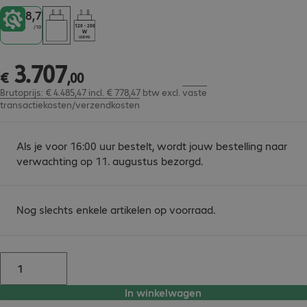
8,7
120 - 200
/
10
USB PD
3
.
707
€ 3.707,00
€
,
00
Brutoprijs: € 4.485,47 incl. € 778,47 btw
excl.
vaste
transactiekosten/verzendkosten
Als je voor 16:00 uur bestelt, wordt jouw bestelling naar
verwachting op 11. augustus bezorgd.
Nog slechts enkele artikelen op voorraad.
In winkelwagen