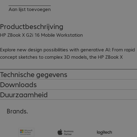
Aan lijst toevoegen
Productbeschrijving
HP ZBook X G2i 16 Mobile Workstation

Explore new design possibilities with generative AI: From rapid 
concept sketches to complex 3D models, the HP ZBook X 
supports a wide range of professional workflows and delivers 
the performance you need wherever you work. It combines 
Technische gegevens
strong AI performance with scalable high-end memory, 
Downloads
professional graphics options and up to all-day battery life 
Duurzaamheid
(depending on configuration), while offering excellent value for 
money.

Brands.
Highlights:
