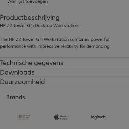
Aan lijst toevoegen
Productbeschrijving
HP Z2 Tower G1i Desktop Workstation.

The HP Z2 Tower G1i Workstation combines powerful 
performance with impressive reliability for demanding 
applications such as CAD, 3D modelling, video editing and data 
analysis. Thanks to the latest Intel Core Ultra processors and 
Technische gegevens
modern graphics cards, you'll be able to overcome any 
Downloads
challenge.

Duurzaamheid
Highlights:

Brands.
- Tool-free maintenance access

- MIL-STD 810H tested