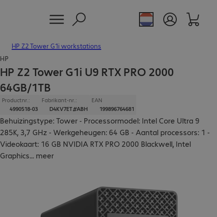
HP Z2 Tower G1i workstations
HP
HP Z2 Tower G1i U9 RTX PRO 2000
64GB/1TB
Productnr.:
Fabrikant-nr.:
EAN
4990518-03
D4KV7ET#ABH
199896764681
Behuizingstype: Tower - Processormodel: Intel Core Ultra 9
285K, 3,7 GHz - Werkgeheugen: 64 GB - Aantal processors: 1 -
Videokaart: 16 GB NVIDIA RTX PRO 2000 Blackwell, Intel
Graphics
...
meer