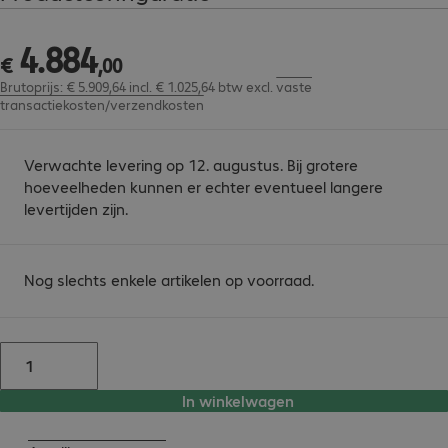
4
.
884
€ 4.884,00
€
,
00
Brutoprijs: € 5.909,64 incl. € 1.025,64 btw
excl.
vaste
transactiekosten/verzendkosten
Verwachte levering op 12. augustus. Bij grotere
hoeveelheden kunnen er echter eventueel langere
levertijden zijn.
Nog slechts enkele artikelen op voorraad.
In winkelwagen