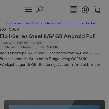
Elo I-Series Steel Point-of-Sale & Point-of-Information display
ELO TOUCH
Elo I-Series Steel 8/64GB Android PoE
Productnr.:
Fabrikant-nr.:
EAN
4921226
E176640
843173162089
Behuizingstype: All-in-one - Schermgrootte: 54,6 cm (21,5") -
Processormodel: Qualcomm Dragonwing QCS6490 -
Werkgeheugen: 8 GB - Besturingssysteem: Android
...
meer