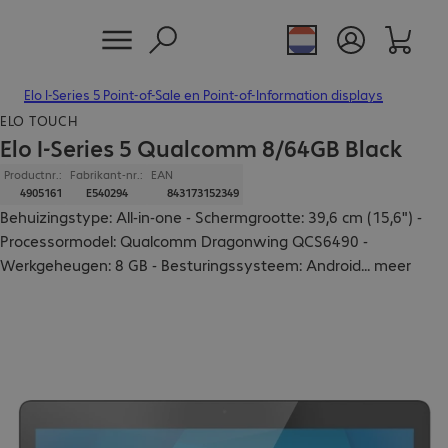
Elo I-Series 5 Point-of-Sale en Point-of-Information displays
ELO TOUCH
Elo I-Series 5 Qualcomm 8/64GB Black
Productnr.:
Fabrikant-nr.:
EAN
4905161
E540294
843173152349
Behuizingstype: All-in-one - Schermgrootte: 39,6 cm (15,6") -
Processormodel: Qualcomm Dragonwing QCS6490 -
Werkgeheugen: 8 GB - Besturingssysteem: Android
...
meer