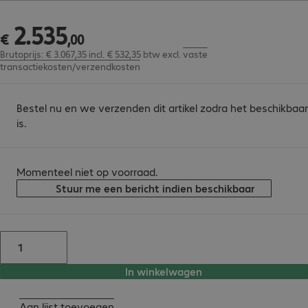
2
.
535
€ 2.535,00
€
,
00
Brutoprijs: € 3.067,35 incl. € 532,35 btw
excl.
vaste
transactiekosten/verzendkosten
Bestel nu en we verzenden dit artikel zodra het beschikbaar
is.
Momenteel niet op voorraad.
Stuur me een bericht indien beschikbaar
In winkelwagen
Aan lijst toevoegen