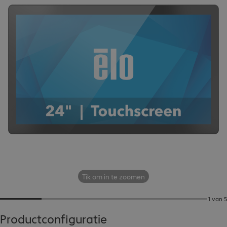
Tik om in te zoomen
1 van 5
Productconfiguratie