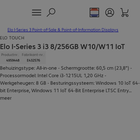
Elo I-Series 3 Point-of-Sale & Point-of-Information Displays
ELO TOUCH
Elo I-Series 3 i3 8/256GB W10/W11 IoT
Productnr.:
Fabrikant-nr.:
4959448
E432576
Behuizingstype: All-in-one - Schermgrootte: 60,5 cm (23,8") -
Processormodel: Intel Core i3-1215UL 1,20 GHz -
Werkgeheugen: 8 GB - Besturingssysteem: Windows 10 IoT 64-
bit Enterprise, Windows 11 IoT 64-Bit Enterprise LTSC Entry
...
meer