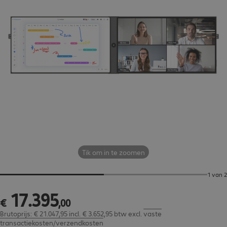
Tik om in te zoomen
1 van 2
17
.
395
€ 17.395,00
€
,
00
Brutoprijs: € 21.047,95 incl. € 3.652,95 btw
excl.
vaste
transactiekosten/verzendkosten