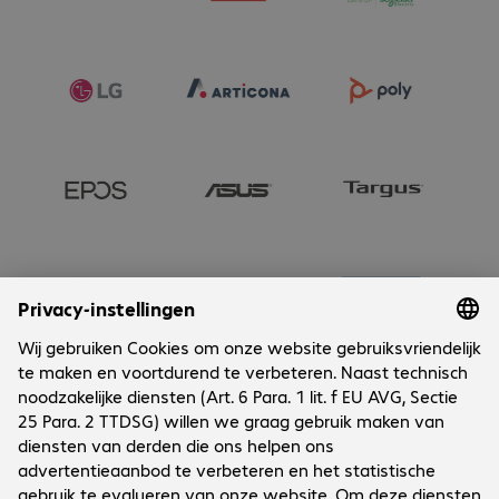
- 1 x HDMI input

- 1 x HDMI output

- 1 x USB-C (USB 3.1, DisplayPort 1.4, 65 W Power Delivery)

- 4 x USB-A 3.1

- 1 x RJ45 Gigabit Ethernet

- 1 x 3.5 mm audio (microphone/headphones)

- Wi-Fi 6E, Bluetooth 5.2.
Onderneming