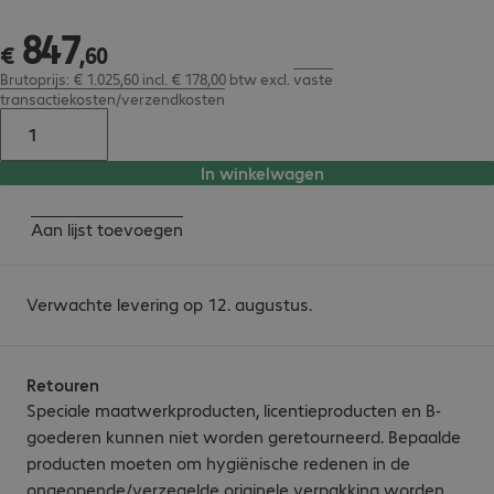
847
€ 847,60
€
,
60
Brutoprijs: € 1.025,60 incl. € 178,00 btw
excl.
vaste
transactiekosten/verzendkosten
In winkelwagen
Aan lijst toevoegen
Verwachte levering op 12. augustus.
Retouren
Speciale maatwerkproducten, licentieproducten en B-
goederen kunnen niet worden geretourneerd. Bepaalde
producten moeten om hygiënische redenen in de
ongeopende/verzegelde originele verpakking worden