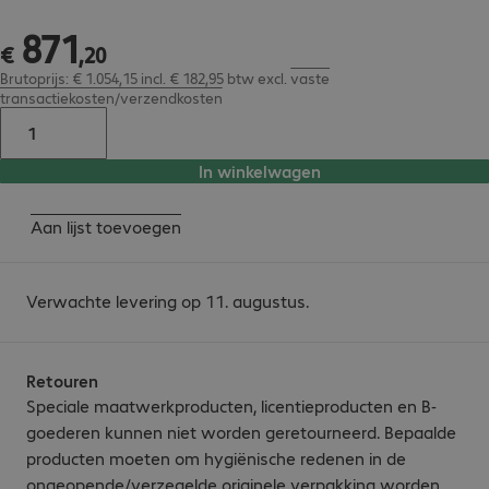
871
€ 871,20
€
,
20
Brutoprijs: € 1.054,15 incl. € 182,95 btw
excl.
vaste
transactiekosten/verzendkosten
In winkelwagen
Aan lijst toevoegen
Verwachte levering op 11. augustus.
Retouren
Speciale maatwerkproducten, licentieproducten en B-
goederen kunnen niet worden geretourneerd. Bepaalde
producten moeten om hygiënische redenen in de
ongeopende/verzegelde originele verpakking worden