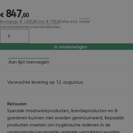
847
€ 847,60
€
,
60
Brutoprijs: € 1.025,60 incl. € 178,00 btw
excl.
vaste
transactiekosten/verzendkosten
In winkelwagen
Aan lijst toevoegen
Verwachte levering op 12. augustus.
Retouren
Speciale maatwerkproducten, licentieproducten en B-
goederen kunnen niet worden geretourneerd. Bepaalde
producten moeten om hygiënische redenen in de
ongeopende/verzegelde originele verpakking worden