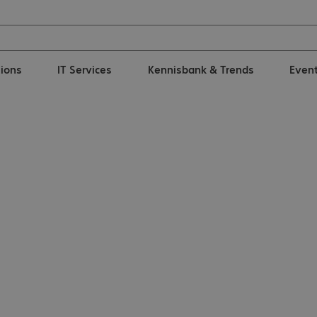
tions
IT Services
Kennisbank & Trends
Even
intenance 1 Year