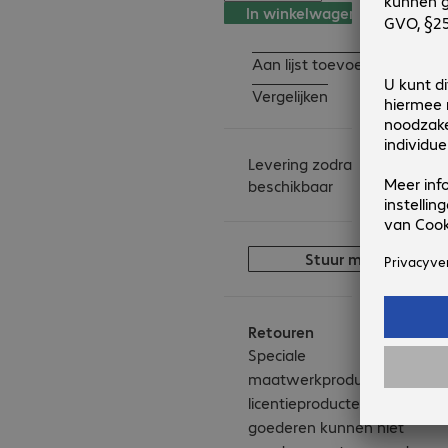
In winkelwagen
Aan lijst toevoegen
Vergelijken
Levering zodra
beschikbaar
Stuur me een berich
Retouren
Speciale
maatwerkproducten,
licentieproducten en B-
goederen kunnen niet