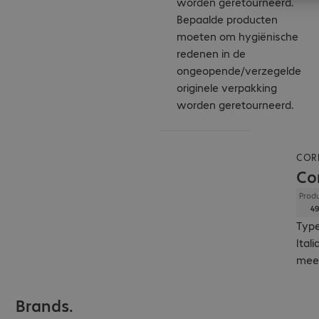
worden geretourneerd.
Bepaalde producten
moeten om hygiënische
redenen in de
ongeopende/verzegelde
originele verpakking
worden geretourneerd.
COR
Co
Produ
49
Type
Ital
mee
Brands.