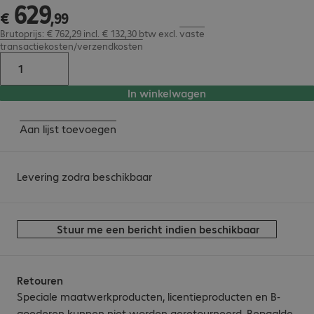
629
€ 629,99
€
,
99
Brutoprijs: € 762,29 incl. € 132,30 btw
excl.
vaste
transactiekosten/verzendkosten
In winkelwagen
Aan lijst toevoegen
Levering zodra beschikbaar
Stuur me een bericht indien beschikbaar
Retouren
Speciale maatwerkproducten, licentieproducten en B-
goederen kunnen niet worden geretourneerd. Bepaalde