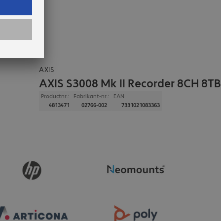
AXIS
AXIS S3008 Mk II Recorder 8CH 8TB
Productnr.:
Fabrikant-nr.:
EAN
4813471
02766-002
7331021083363