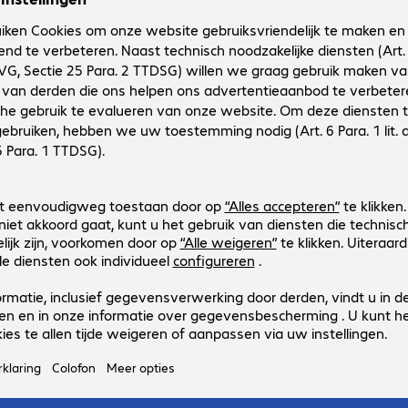
Productconfiguratie
1
.
199
€ 1.199,00
€
,
00
Brutoprijs: € 1.450,79 incl. € 251,79 btw
excl.
vaste
transactiekosten/verzendkosten
Bestel nu en we verzenden dit artikel zodra h
beschikbaar is.
Momenteel niet op voorraad.
Stuur me een bericht indien beschik