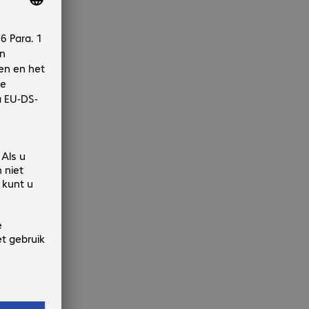
et
baar