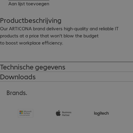
Aan lijst toevoegen
Productbeschrijving
Our ARTICONA brand delivers high-quality and reliable IT 
products at a price that won't blow the budget

to boost workplace efficiency.

Removes adhesive labels quickly and efficiently

Highly-effective solvent

Technische gegevens
Spay in an aluminium can

Downloads
Contents: 400 ml

Not suitable for use on plexiglass, acrylic or CD cases.
Brands.