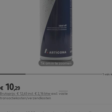
Tik om in te zoomen
1 van 4
10
€ 10,29
€
,
29
Brutoprijs: € 12,45 incl. € 2,16 btw
excl.
vaste
transactiekosten/verzendkosten