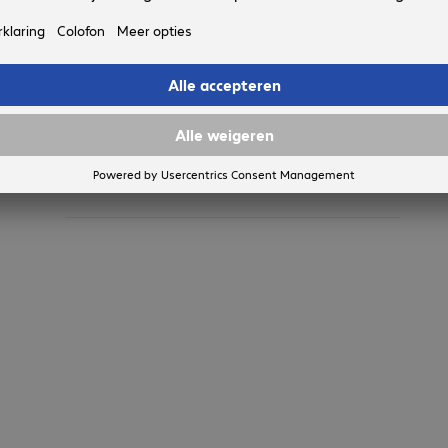
Retouren
Speciale maatwerkproducten,
licentieproducten en B-goederen kunnen
niet worden geretourneerd. Bepaalde
producten moeten om hygiënische redenen
in de ongeopende/verzegelde originele
verpakking worden geretourneerd.