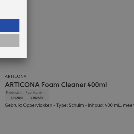
ARTICONA
ARTICONA Foam Cleaner 400ml
Productnr.:
Fabrikant-nr.:
4192885
4192885
Gebruik: Oppervlakken - Type: Schuim - Inhoud: 400 ml
...
meer