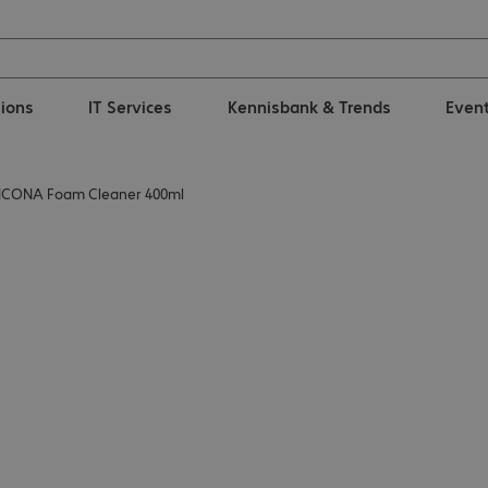
tions
IT Services
Kennisbank & Trends
Even
ICONA Foam Cleaner 400ml