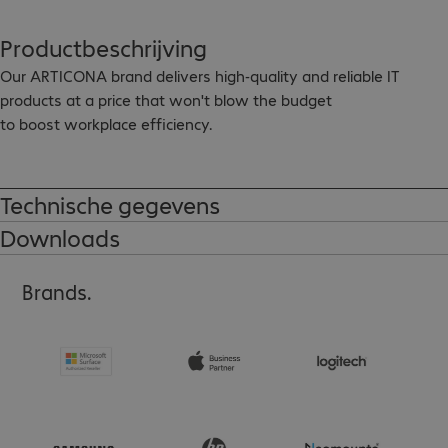
Productbeschrijving
Our ARTICONA brand delivers high-quality and reliable IT 
products at a price that won't blow the budget

to boost workplace efficiency.

Binding agent-free, anti-static and lint-free

Also suitable for very fine surfaces

Technische gegevens
Material: mixed textile fibre

Downloads
Dimensions: 18 x 18 cm

100 cloths per bag
Brands.