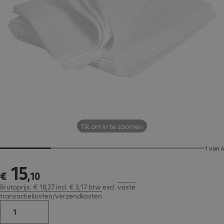
Tik om in te zoomen
1 van 4
15
€ 15,10
€
,
10
Brutoprijs: € 18,27 incl. € 3,17 btw
excl.
vaste
transactiekosten/verzendkosten