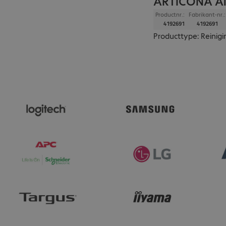
ARTICONA Ai
Productnr.:
Fabrikant-nr.:
4192691
4192691
Producttype: Reinigi