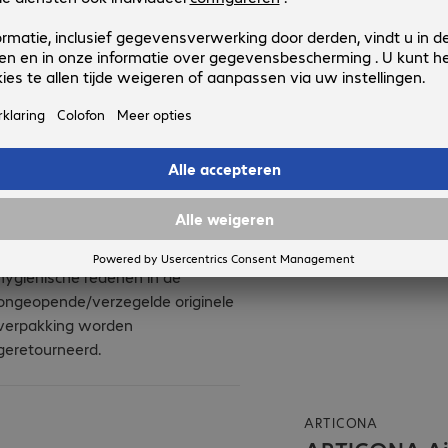
100+ artikelen op voorraad.
Retouren
Speciale maatwerkproducten,
licentieproducten en B-goederen
kunnen niet worden
geretourneerd. Bepaalde
producten moeten om
hygiënische redenen in de
ongeopende/verzegelde originele
verpakking worden
geretourneerd.
ARTICONA