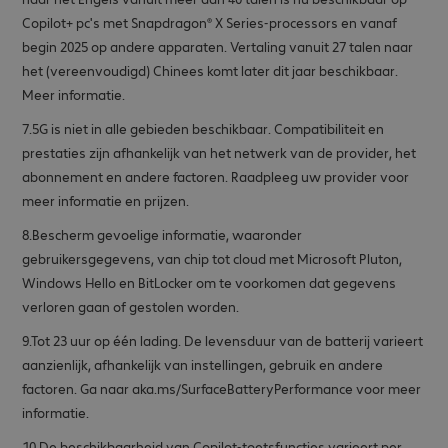
Copilot+ pc's met Snapdragon® X Series-processors en vanaf
begin 2025 op andere apparaten. Vertaling vanuit 27 talen naar
het (vereenvoudigd) Chinees komt later dit jaar beschikbaar.
Meer informatie.
7.5G is niet in alle gebieden beschikbaar. Compatibiliteit en
prestaties zijn afhankelijk van het netwerk van de provider, het
abonnement en andere factoren. Raadpleeg uw provider voor
meer informatie en prijzen.
8.Bescherm gevoelige informatie, waaronder
gebruikersgegevens, van chip tot cloud met Microsoft Pluton,
Windows Hello en BitLocker om te voorkomen dat gegevens
verloren gaan of gestolen worden.
9.Tot 23 uur op één lading. De levensduur van de batterij varieert
aanzienlijk, afhankelijk van instellingen, gebruik en andere
factoren. Ga naar aka.ms/SurfaceBatteryPerformance voor meer
informatie.
10.De beschikbaarheid van Copilot-toetsfuncties varieert per