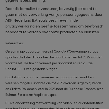
gegevensbescherming.
Door dit formulier te versturen, bevestig jij akkoord te
gaan met de verwerking van je persoonsgegevens door
ARP Nederland B.V. zoals beschreven in de
privacyverklaring en geef je toestemming om telefonisch
benaderd te worden over onze producten en diensten.
Referenties:
Op sommige apparaten vereist Copilot+ PC-ervaringen gratis
updates die later dit jaar beschikbaar komen en tot 2025 worden
voortgezet. De timing varieert per apparaat en regio – zie
Copilot+ PC's Veelgestelde vragen.
Copilot+ PC-ervaringen variëren per apparaat en markt en
vereisen mogelijk updates die tot 2025 worden uitgerold; Recall
en Click to Do komen later in 2025 naar de Europese Economische
Ruimte. Zie aka.ms/copilotpluspcs.
6. Live ondertiteling met vertaling van video- en audiotondetitels
naar het Engels vanuit meer dan 40 talen is nu beschikbaar op