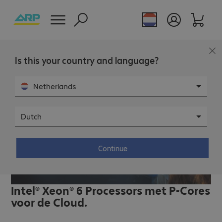
Is this your country and language?
Netherlands
Dutch
Intel® Xeon® 6 Processors met P-
Continue
Cores voor de Cloud.
Intel® Xeon® 6 Processors met P-Cores
voor de Cloud.