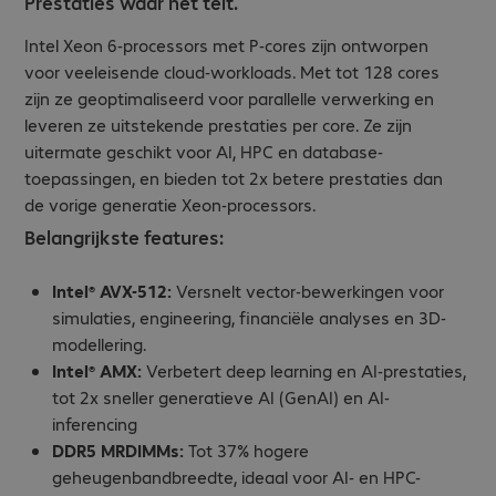
Prestaties waar het telt.
Intel Xeon 6-processors met P-cores zijn ontworpen
voor veeleisende cloud-workloads. Met tot 128 cores
zijn ze geoptimaliseerd voor parallelle verwerking en
leveren ze uitstekende prestaties per core. Ze zijn
uitermate geschikt voor AI, HPC en database-
toepassingen, en bieden tot 2x betere prestaties dan
de vorige generatie Xeon-processors.
Belangrijkste features:
Intel® AVX-512:
Versnelt vector-bewerkingen voor
simulaties, engineering, financiële analyses en 3D-
modellering.
Intel® AMX:
Verbetert deep learning en AI-prestaties,
tot 2x sneller generatieve AI (GenAI) en AI-
inferencing
DDR5 MRDIMMs:
Tot 37% hogere
geheugenbandbreedte, ideaal voor AI- en HPC-