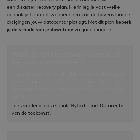
een
disaster recovery plan
. Hierin leg je vast welke
aanpak je hanteert wanneer een van de bovenstaande
dreigingen jouw datacenter platlegt. Met dit plan
beperk
jij de schade van je downtime
zo goed mogelijk.
Welk disaster recovery plan past
bij jouw organisatie?
One size does not fit all. Wil je weten welk disaster
recovery plan het beste bij jouw organisatie past?
Neem dan hieronder contact op met een van onze
specialisten.
Lees verder in ons e-book 'Hybrid cloud: Datacenter
van de toekomst'.