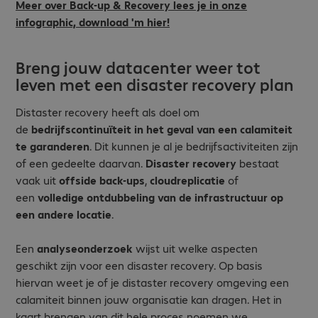
Meer over Back-up & Recovery lees je in onze
infographic, download 'm hier!
Breng jouw datacenter weer tot
leven met een disaster recovery plan
Distaster recovery heeft als doel om
de
bedrijfscontinuïteit in het geval van een calamiteit
te garanderen
. Dit kunnen je al je bedrijfsactiviteiten zijn
of een gedeelte daarvan.
Disaster recovery
bestaat
vaak uit
offside back-ups
,
cloudreplicatie
of
een
volledige ontdubbeling van de infrastructuur op
een andere locatie
.
Een
analyseonderzoek
wijst uit welke aspecten
geschikt zijn voor een disaster recovery. Op basis
hiervan weet je of je distaster recovery omgeving een
calamiteit binnen jouw organisatie kan dragen. Het in
kaart brengen van dit hele proces noemen we