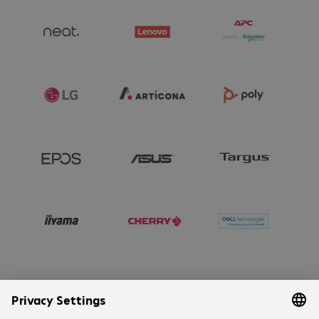
Mbit/s
Aansluitingen
:
1 x
microfoon/koptelefoon combo
Aansluitingen
:
1 x DC in
Aansluitingen
:
1 x RJ45
Aansluitingen
:
1 x USB-C 3.1
Aansluitingen
:
2 x USB-A 2.0
Aansluitingen
:
4 x DisplayPort
Aansluitingen
:
4x USB-A 3.0
Besturingssysteem
:
Windows 11 IoT
64-Bit Enterprise LTSC 2024
Beveiliging
:
TPM 2.0
Beveiliging
:
Kensington Standard Slot
Bijzondere
kenmerken
:
Geïntegreerde luidspreker
Bijzondere kenmerken
:
NVMe
Bijzondere kenmerken
:
VESA-
montage (optioneel)
Bijzondere kenmerken
:
Tool-free