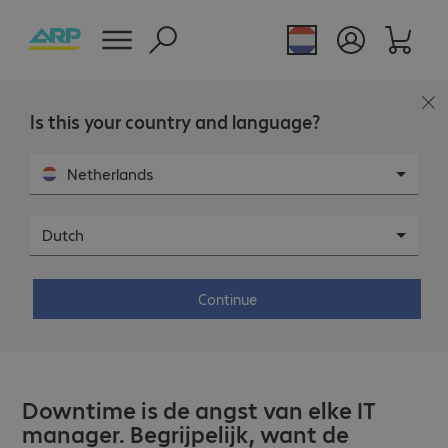
Is this your country and language?
Netherlands
Dutch
Blog
Continue
Minder downtime met een disaster
recovery plan
Downtime is de angst van elke IT
manager. Begrijpelijk, want de