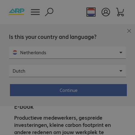
Is this your country and language?
Netherlands
Dutch
Tijden veranderen... verander
Continue
jouw werkplek mee.
E-book
Productieve medewerkers, gespreide
investeringen, kleine carbon footprint en
andere redenen om jouw werkplek te